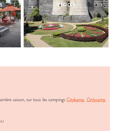
S
S
RÉGION
RÉGION
l’arrière saison, sur tous les campings
Citykamp
,
Onlycamp
rt)