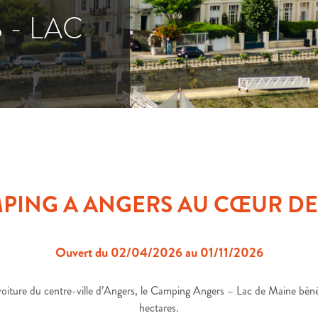
 - LAC
PING A ANGERS AU CŒUR DE
Ouvert du 02/04/2026 au 01/11/2026
oiture du centre-ville d’Angers, le Camping Angers – Lac de Maine bénéfi
hectares.