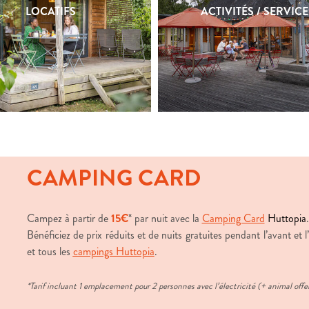
LOCATIFS
LOCATIFS
ACTIVITÉS / SERVICE
ACTIVITÉS / SERVICE
CAMPING CARD
Campez à partir de
15€
* par nuit avec la
Camping Card
Huttopia
.
Bénéficiez de prix réduits et de nuits gratuites pendant l’avant et 
et tous les
campings Huttopia
.
*Tarif incluant 1 emplacement pour 2 personnes avec l’électricité (+ animal offe