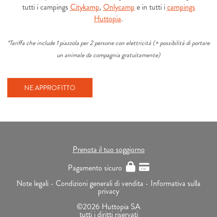
tutti i campings
Citykamp
,
Onlycamp
e in tutti i
campings
Huttopia
.
*Tariffa che include 1 piazzola per 2 persone con elettricità (+ possibilità di portare
un animale da compagnia gratuitamente)
NE APPROFITTO
Prenota il tuo soggiorno
Pagamento sicuro
Note legali -
Condizioni generali di vendita
-
Informativa sulla
privacy
©2026 Huttopia SA
tutti i diritti riservati